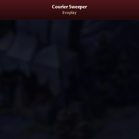
Courier Sweeper
Evoplay