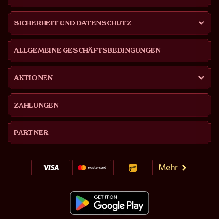
SICHERHEIT UND DATENSCHUTZ
ALLGEMEINE GESCHÄFTSBEDINGUNGEN
AKTIONEN
ZAHLUNGEN
PARTNER
Mehr