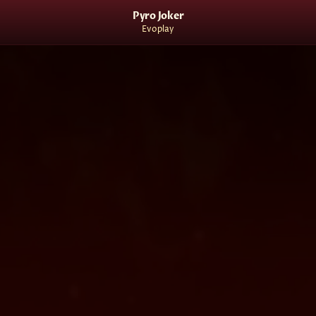
Pyro Joker
Evoplay