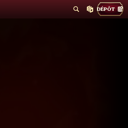
DÉPÔT