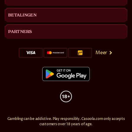
BETALINGEN
PARTNERS
Meer
Gambling can be addictive. Play responsibly. Casoola.com only accepts
customers over 18 years of age.