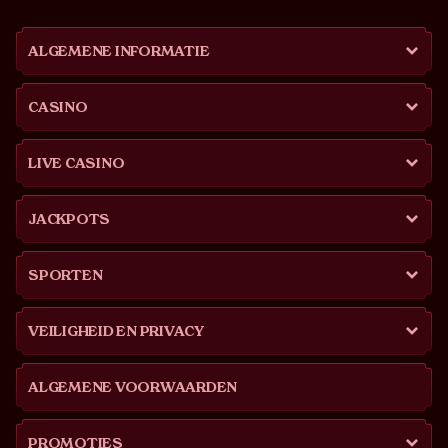
ALGEMENE INFORMATIE
CASINO
LIVE CASINO
JACKPOTS
SPORTEN
VEILIGHEID EN PRIVACY
ALGEMENE VOORWAARDEN
PROMOTIES