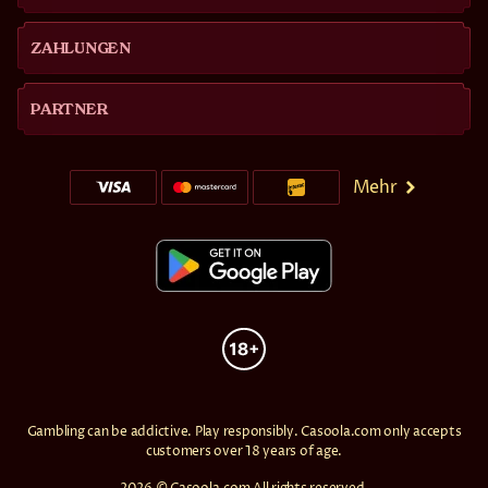
ZAHLUNGEN
PARTNER
Mehr
Gambling can be addictive. Play responsibly. Casoola.com only accepts
customers over 18 years of age.