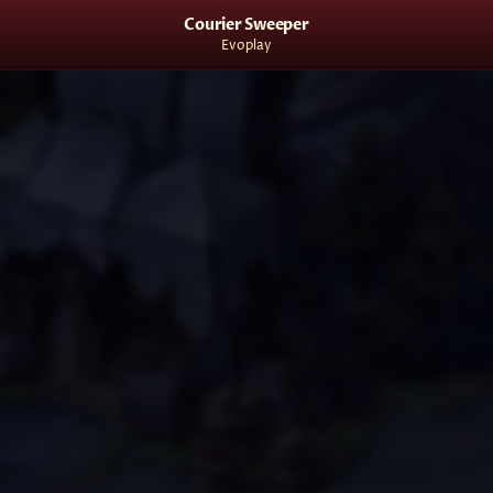
Courier Sweeper
Evoplay