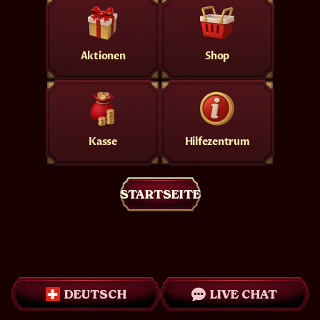
Aktionen
Shop
Kasse
Hilfezentrum
STARTSEITE
DEUTSCH
LIVE CHAT