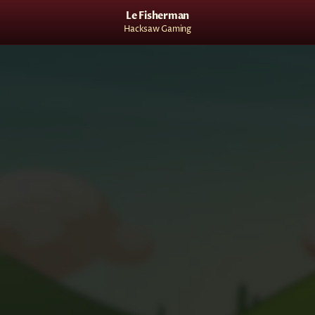
Le Fisherman
Hacksaw Gaming