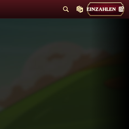
EINZAHLEN