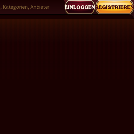
e, Kategorien, Anbieter
EINLOGGEN
REGISTRIEREN