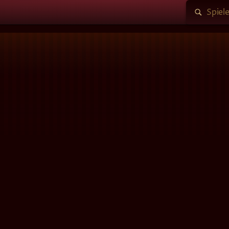
Spiel