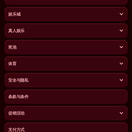
娱乐城
真人娱乐
奖池
体育
安全与隐私
条款与条件
促销活动
支付方式