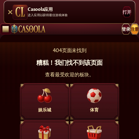
Casoola应用
打开
进入应用以获得最佳游戏体验
登录
注册
404页面未找到
糟糕！我们找不到该页面
查看最受欢迎的板块。
娱乐城
体育