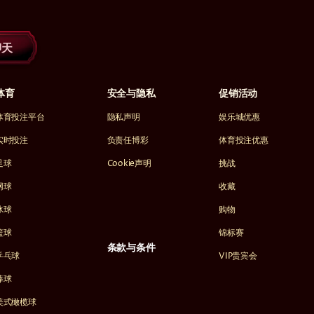
聊天
体育
安全与隐私
促销活动
体育投注平台
隐私声明
娱乐城优惠
实时投注
负责任博彩
体育投注优惠
足球
Cookie声明
挑战
网球
收藏
冰球
购物
篮球
锦标赛
条款与条件
乒乓球
VIP贵宾会
棒球
美式橄榄球