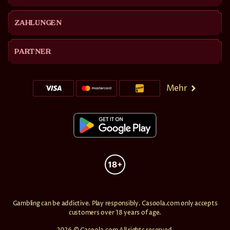
ZAHLUNGEN
PARTNER
Mehr
Gambling can be addictive. Play responsibly. Casoola.com only accepts
customers over 18 years of age.