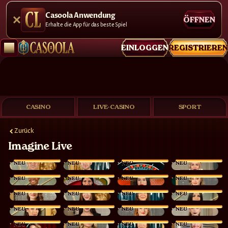
Casoola Anwendung
ÖFFNEN
Erhalte die App für das beste Spiel
EINLOGGEN
REGISTRIEREN
CASINO
LIVE-CASINO
SPORT
Zurück
Imagine Live
NEU
NEU
NEU
NEU
NEU
NEU
NEU
NEU
NEU
NEU
NEU
NEU
NEU
NEU
NEU
NEU
NEU
NEU
NEU
NEU