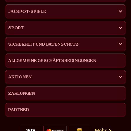
JACKPOT-SPIELE
SPORT
SICHERHEIT UND DATENSCHUTZ
ALLGEMEINE GESCHÄFTSBEDINGUNGEN
AKTIONEN
ZAHLUNGEN
PARTNER
Mehr