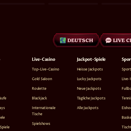
DEUTSCH
LIVE 
o
Live-Casino
Jackpot-Spiele
Spor
Top-Live-Casino
Heisse Jackpots
Spor
Gold Saloon
Lucky Jackpots
Live
Roulette
Neue Jackpots
Fußba
äufe
Blackjack
Tägliche Jackpots
Tenni
ays
Internationale
Alle Jackpots
Eisho
Tische
iele
Baske
Spielshows
Spiele
Tisch