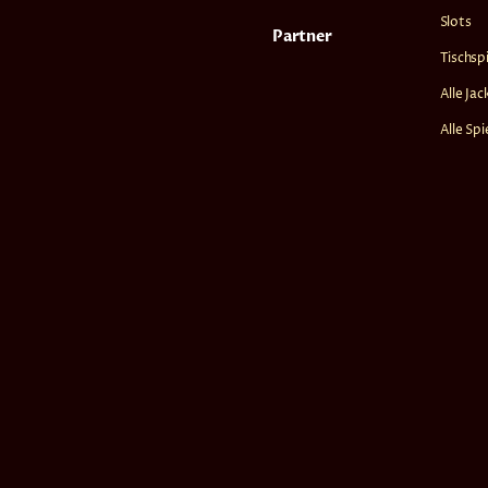
Slots
Partner
Tischsp
Alle Ja
Alle Spi