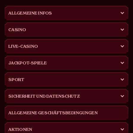
ALLGEMEINE INFOS
CASINO
LIVE-CASINO
JACKPOT-SPIELE
SPORT
SICHERHEIT UND DATENSCHUTZ
ALLGEMEINE GESCHÄFTSBEDINGUNGEN
AKTIONEN