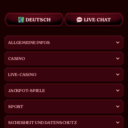
DEUTSCH
LIVE CHAT
ALLGEMEINE INFOS
CASINO
LIVE-CASINO
JACKPOT-SPIELE
SPORT
SICHERHEIT UND DATENSCHUTZ