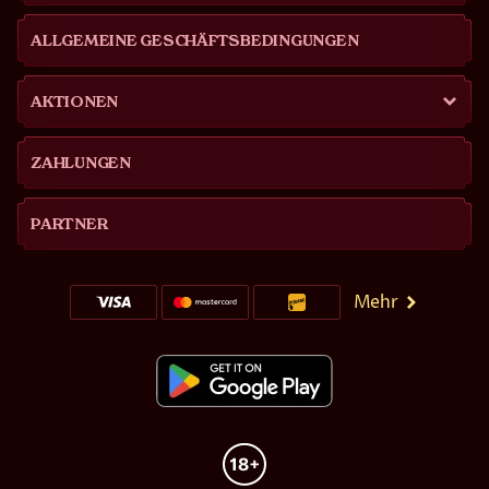
ALLGEMEINE GESCHÄFTSBEDINGUNGEN
AKTIONEN
ZAHLUNGEN
PARTNER
Mehr