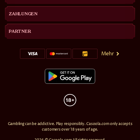
ZAHLUNGEN
PARTNER
Mehr
Gambling can be addictive. Play responsibly. Casoola.com only accepts
customers over 18 years of age.