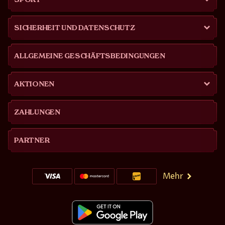
SICHERHEIT UND DATENSCHUTZ
ALLGEMEINE GESCHÄFTSBEDINGUNGEN
AKTIONEN
ZAHLUNGEN
PARTNER
Mehr