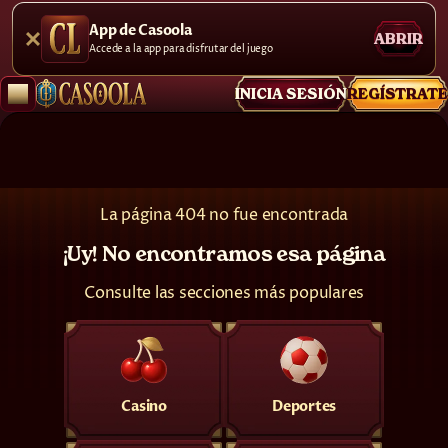
App de Casoola
ABRIR
Accede a la app para disfrutar del juego
INICIA SESIÓN
REGÍSTRATE
La página 404 no fue encontrada
¡Uy! No encontramos esa página
Consulte las secciones más populares
Casino
Deportes