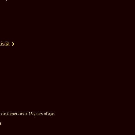
Lisää
 customers over 18 years of age.
d.