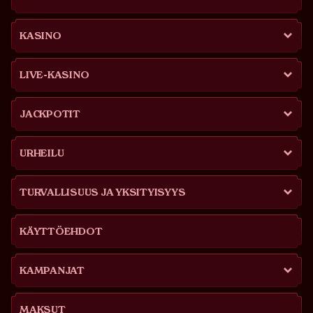
KASINO
LIVE-KASINO
JACKPOTIT
URHEILU
TURVALLISUUS JA YKSITYISYYS
KÄYTTÖEHDOT
KAMPANJAT
MAKSUT