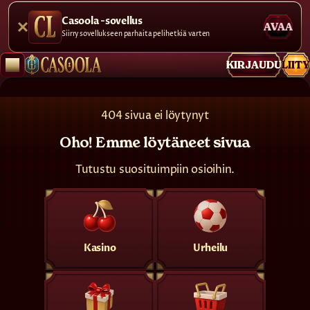
Casoola -sovellus
AVAA
Siirry sovellukseen parhaita pelihetkiä varten
KIRJAUDU
LIITY
404 sivua ei löytynyt
Oho! Emme löytäneet sivua
Tutustu suosituimpiin osioihin.
Kasino
Urheilu