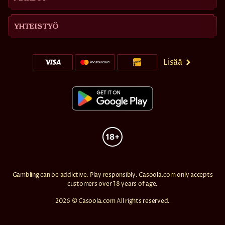
YHTEISTYÖ
Lisää
Gambling can be addictive. Play responsibly. Casoola.com only accepts
customers over 18 years of age.
2026 © Casoola.com All rights reserved.