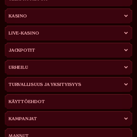
KASINO
LIVE-KASINO
JACKPOTIT
URHEILU
TURVALLISUUS JA YKSITYISYYS
KÄYTTÖEHDOT
KAMPANJAT
MAKSUT