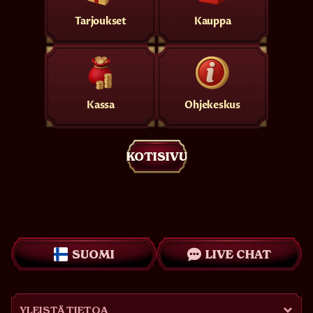
Tarjoukset
Kauppa
Kassa
Ohjekeskus
KOTISIVU
SUOMI
LIVE CHAT
YLEISTÄ TIETOA