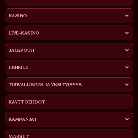
KASINO
LIVE-KASINO
JACKPOTIT
URHEILU
TURVALLISUUS JA YKSITYISYYS
KÄYTTÖEHDOT
KAMPANJAT
MAKSUT