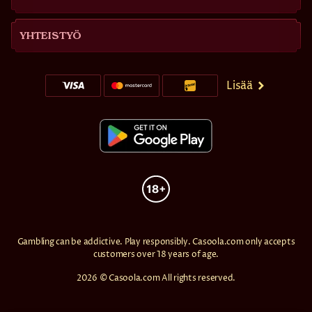
YHTEISTYÖ
Lisää
Gambling can be addictive. Play responsibly. Casoola.com only accepts
customers over 18 years of age.
2026 © Casoola.com All rights reserved.