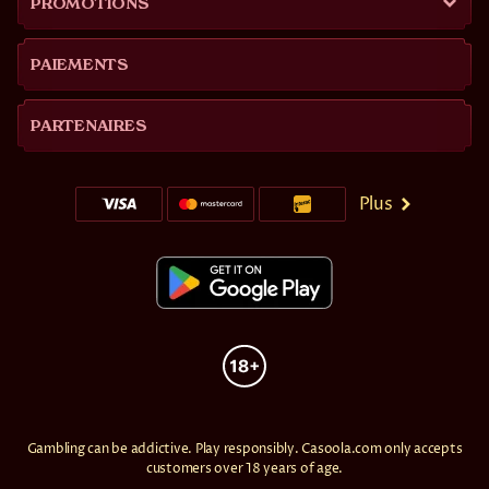
PROMOTIONS
PAIEMENTS
PARTENAIRES
Plus
Gambling can be addictive. Play responsibly. Casoola.com only accepts
customers over 18 years of age.