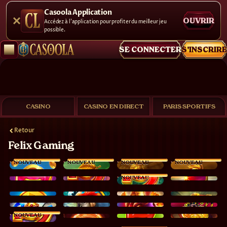
Casoola Application
OUVRIR
Accédez à l'application pour profiter du meilleur jeu
possible.
SE CONNECTER
S'INSCRIRE
CASINO
CASINO EN DIRECT
PARIS SPORTIFS
Retour
Felix Gaming
NOUVEAU
NOUVEAU
NOUVEAU
NOUVEAU
NOUVEAU
NOUVEAU