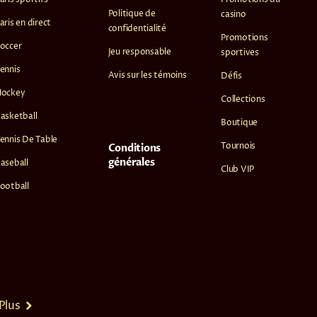
Politique de
casino
aris en direct
confidentialité
Promotions
occer
Jeu responsable
sportives
ennis
Avis sur les témoins
Défis
ockey
Collections
asketball
Boutique
ennis De Table
Tournois
Conditions
générales
aseball
Club VIP
ootball
Plus