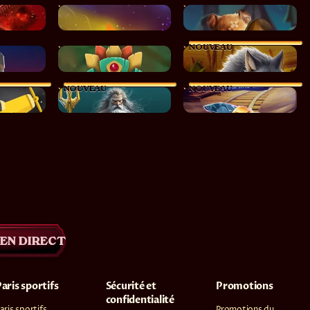
NOUVEAU
NOUVEAU
NOUVEAU
EN DIRECT
aris sportifs
Sécurité et
Promotions
confidentialité
aris sportifs
Promotions du