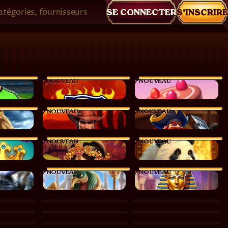
catégories, fournisseurs
SE CONNECTER
S'INSCRIRE
NOUVEAU
NOUVEAU
NOUVEAU
NOUVEAU
NOUVEAU
NOUVEAU
NOUVEAU
NOUVEAU