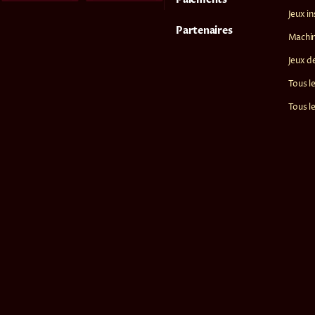
Jeux i
Partenaires
Machin
Jeux d
Tous l
Tous le