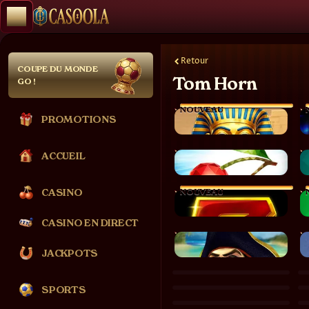
Retour
COUPE DU MONDE
Tom Horn
GO !
NOUVEAU
PROMOTIONS
ACCUEIL
CASINO
NOUVEAU
CASINO EN DIRECT
JACKPOTS
SPORTS