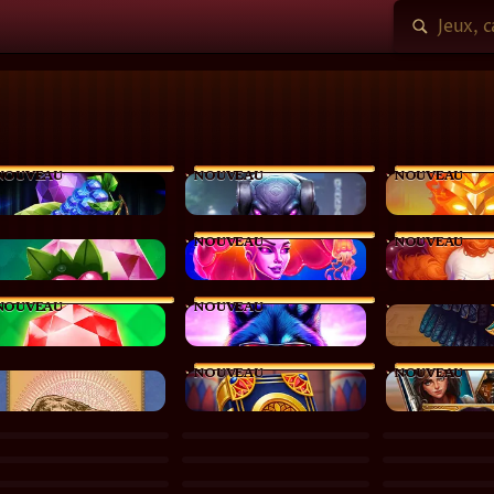
Jeux, 
NOUVEAU
NOUVEAU
NOUVEAU
NOUVEAU
NOUVEAU
NOUVEAU
NOUVEAU
NOUVEAU
NOUVEAU