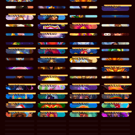
NOUVEAU
NOUVEAU
NOUVEAU
NOUVEAU
NOUVEAU
NOUVEAU
NOUVEAU
NOUVEAU
NOUVEAU
NOUVEAU
NOUVEAU
NOUVEAU
NOUVEAU
NOUVEAU
NOUVEAU
NOUVEAU
NOUVEAU
NOUVEAU
NOUVEAU
NOUVEAU
NOUVEAU
NOUVEAU
NOUVEAU
NOUVEAU
NOUVEAU
NOUVEAU
NOUVEAU
NOUVEAU
NOUVEAU