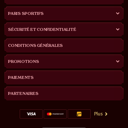
PARIS SPORTIFS
SÉCURITÉ ET CONFIDENTIALITÉ
CONDITIONS GÉNÉRALES
PROMOTIONS
PAIEMENTS
PARTENAIRES
Plus