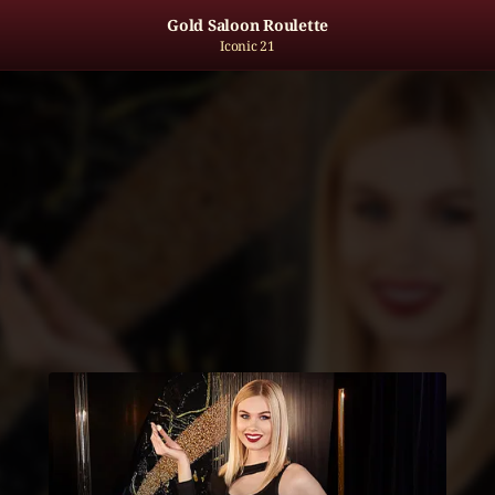
Gold Saloon Roulette
Iconic 21