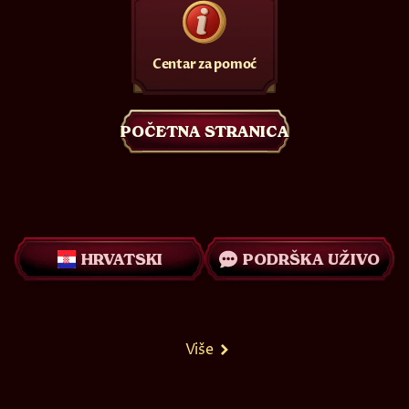
Centar za pomoć
POČETNA STRANICA
HRVATSKI
PODRŠKA UŽIVO
Više