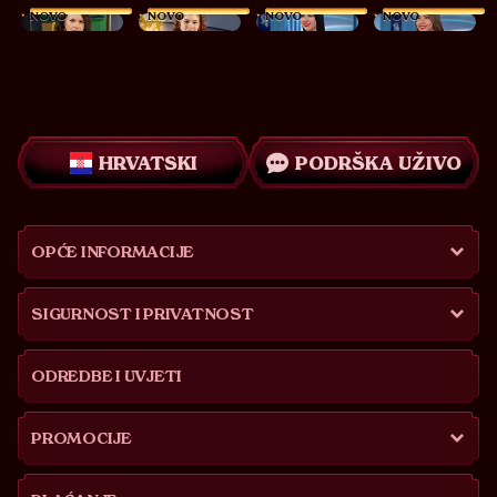
NOVO
NOVO
NOVO
NOVO
HRVATSKI
PODRŠKA UŽIVO
OPĆE INFORMACIJE
SIGURNOST I PRIVATNOST
ODREDBE I UVJETI
PROMOCIJE