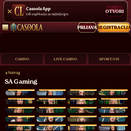
Casoola App
OTVORI
Uđi u aplikaciju za najbolju igru
PRIJAVA
REGISTRACIJA
CASINO
LIVE CASINO
SPORTOVI
Natrag
SA Gaming
NOVO
NOVO
NOVO
NOVO
NOVO
NOVO
NOVO
NOVO
NOVO
NOVO
NOVO
NOVO
NOVO
NOVO
NOVO
NOVO
NOVO
NOVO
NOVO
NOVO