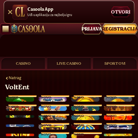
Casoola App
OTVORI
Uđi u aplikaciju za najbolju igru
PRIJAVA
REGISTRACIJA
CASINO
LIVE CASINO
SPORTOVI
Natrag
VoltEnt
NOVO
NOVO
NOVO
NOVO
NOVO
NOVO
NOVO
NOVO
NOVO
NOVO
NOVO
NOVO
NOVO
NOVO
NOVO
NOVO