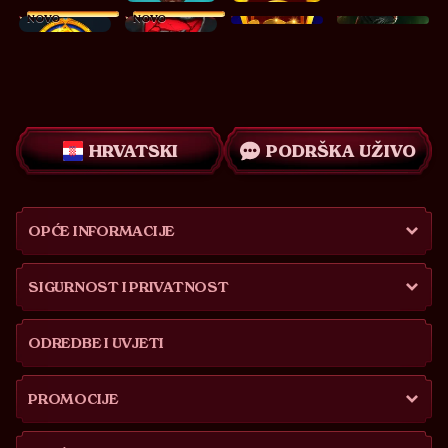
NOVO
NOVO
HRVATSKI
PODRŠKA UŽIVO
OPĆE INFORMACIJE
SIGURNOST I PRIVATNOST
ODREDBE I UVJETI
PROMOCIJE