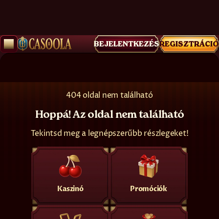
BEJELENTKEZÉS
REGISZTRÁCIÓ
404 oldal nem található
Hoppá! Az oldal nem található
Tekintsd meg a legnépszerűbb részlegeket!
Kaszinó
Promóciók