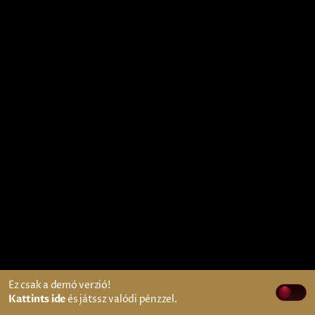
Ez csak a demó verzió!
Kattints ide
és játssz valódi pénzzel.