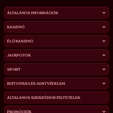
ÁLTALÁNOS INFORMÁCIÓK
KASZINÓ
ÉLŐ KASZINÓ
JACKPOTOK
SPORT
BIZTONSÁG ÉS ADATVÉDELEM
ÁLTALÁNOS SZERZŐDÉSI FELTÉTELEK
PROMÓCIÓK