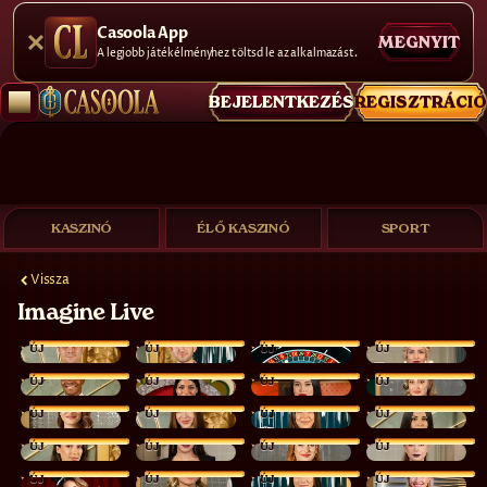
Casoola App
MEGNYIT
A legjobb játékélményhez töltsd le az alkalmazást.
BEJELENTKEZÉS
REGISZTRÁCIÓ
KASZINÓ
ÉLŐ KASZINÓ
SPORT
Vissza
Imagine Live
ÚJ
ÚJ
ÚJ
ÚJ
ÚJ
ÚJ
ÚJ
ÚJ
ÚJ
ÚJ
ÚJ
ÚJ
ÚJ
ÚJ
ÚJ
ÚJ
ÚJ
ÚJ
ÚJ
ÚJ