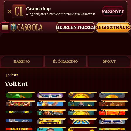
Casoola App
MEGNYIT
A legjobb játékélményhez töltsd le az alkalmazást.
BEJELENTKEZÉS
REGISZTRÁCIÓ
KASZINÓ
ÉLŐ KASZINÓ
SPORT
Vissza
VoltEnt
ÚJ
ÚJ
ÚJ
ÚJ
ÚJ
ÚJ
ÚJ
ÚJ
ÚJ
ÚJ
ÚJ
ÚJ
ÚJ
ÚJ
ÚJ
ÚJ