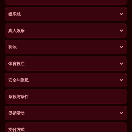
娱乐城
真人娱乐
奖池
体育投注
安全与隐私
条款与条件
促销活动
支付方式