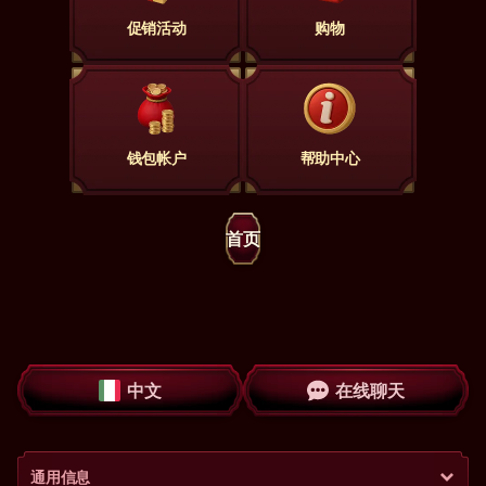
促销活动
购物
钱包帐户
帮助中心
首页
中文
在线聊天
通用信息