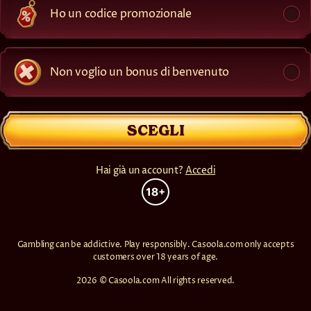
Ho un codice promozionale
Non voglio un bonus di benvenuto
SCEGLI
Hai già un account?
Accedi
Gambling can be addictive. Play responsibly. Casoola.com only accepts
customers over 18 years of age.
2026 © Casoola.com All rights reserved.