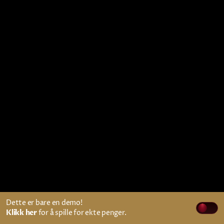
Dette er bare en demo!
Klikk her
for å spille for ekte penger.