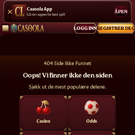
Casoola App
ÅPEN
Gå inn i appen for best spill
LOGG INN
REGISTRER DEG
404 Side Ikke Funnet
Oops! Vi finner ikke den siden
Sjekk ut de mest populære delene.
Casino
Odds