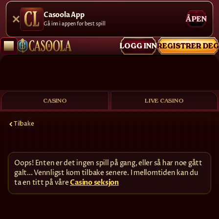
Casoola App
ÅPEN
Gå inn i appen for best spill
LOGG INN
REGISTRER DEG
CASINO
LIVE CASINO
Tilbake
Oops! Enten er det ingen spill på gang, eller så har noe gått
galt... Vennligst kom tilbake senere. I mellomtiden kan du
ta en titt på våre
Casino seksjon