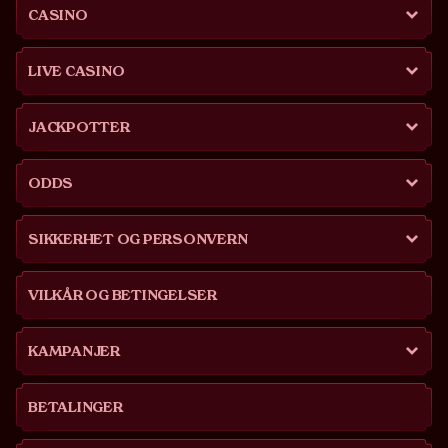
CASINO
LIVE CASINO
JACKPOTTER
ODDS
SIKKERHET OG PERSONVERN
VILKÅR OG BETINGELSER
KAMPANJER
BETALINGER