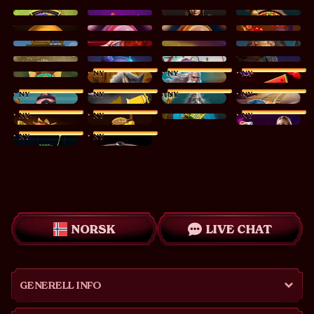
NY
NY
NY
NY
NY
NY
NY
NY
NY
NY
NY
NY
NORSK
LIVE CHAT
GENERELL INFO