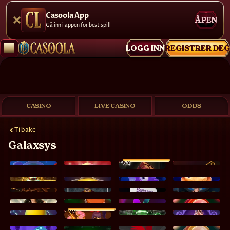
Casoola App
ÅPEN
Gå inn i appen for best spill
LOGG INN
REGISTRER DEG
CASINO
LIVE CASINO
ODDS
Tilbake
Galaxsys
NY
NY