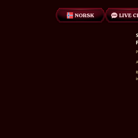
NORSK
LIVE 
P
A
R
i