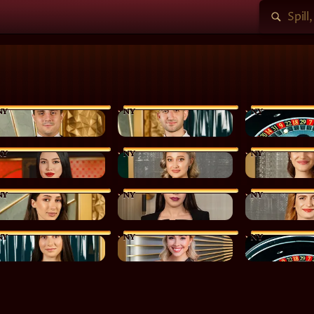
Spill
NY
NY
NY
NY
NY
NY
NY
NY
NY
NY
NY
NY