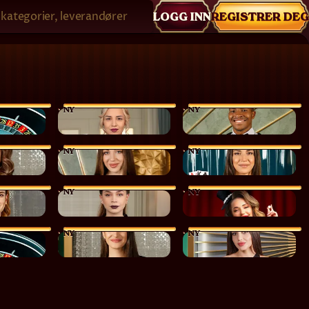
, kategorier, leverandører
LOGG INN
REGISTRER DEG
NY
NY
NY
NY
NY
NY
NY
NY