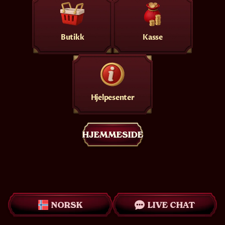
Butikk
Kasse
Hjelpesenter
HJEMMESIDE
NORSK
LIVE CHAT