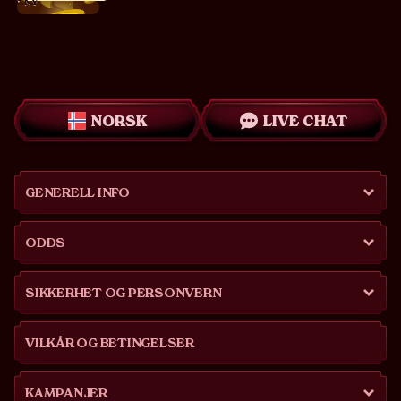
NY
NORSK
LIVE CHAT
GENERELL INFO
ODDS
SIKKERHET OG PERSONVERN
VILKÅR OG BETINGELSER
KAMPANJER