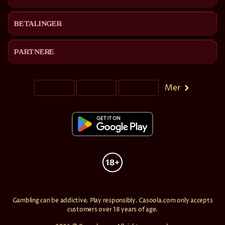
BETALINGER
PARTNERE
Mer
Gambling can be addictive. Play responsibly. Casoola.com only accepts
customers over 18 years of age.