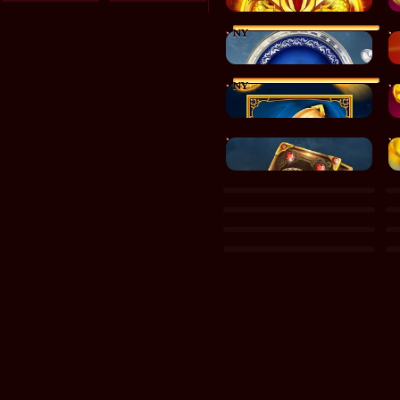
NY
NY