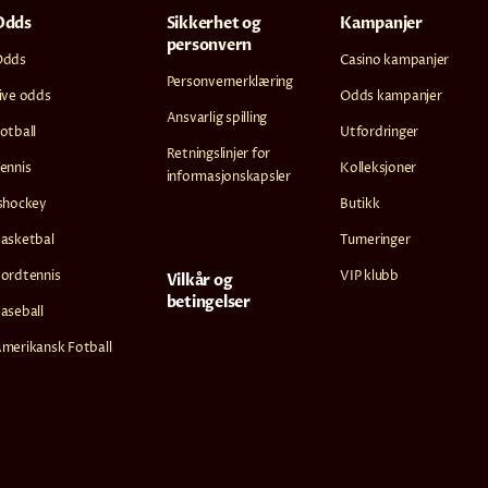
Odds
Sikkerhet og
Kampanjer
personvern
Odds
Casino kampanjer
Personvernerklæring
ive odds
Odds kampanjer
Ansvarlig spilling
otball
Utfordringer
Retningslinjer for
ennis
Kolleksjoner
informasjonskapsler
shockey
Butikk
asketbal
Turneringer
ordtennis
VIP klubb
Vilkår og
betingelser
aseball
merikansk Fotball