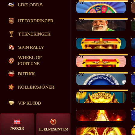
NY
LIVE ODDS
UTFORDRINGER
NY
TURNERINGER
SPIN RALLY
NY
WHEEL OF
FORTUNE
BUTIKK
NY
KOLLEKSJONER
NY
VIP KLUBB
NORSK
HJELPESENTER