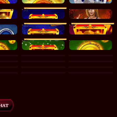
NY
NY
NY
NY
CHAT