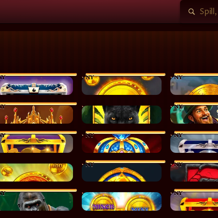
Spill
NY
NY
NY
NY
NY
NY
NY
NY
NY
NY
NY
NY