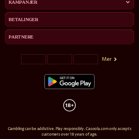
KAMPANJER
BETALINGER
PARTNERE
Mer
Gambling can be addictive. Play responsibly. Casoola.com only accepts
customers over 18 years of age.