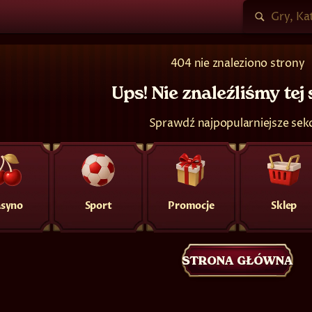
Gry, Ka
404 nie znaleziono strony
Ups! Nie znaleźliśmy tej
Sprawdź najpopularniejsze sekc
syno
Sport
Promocje
Sklep
STRONA GŁÓWNA