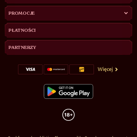
PROMOCJE
PŁATNOŚCI
PARTNERZY
Więcej